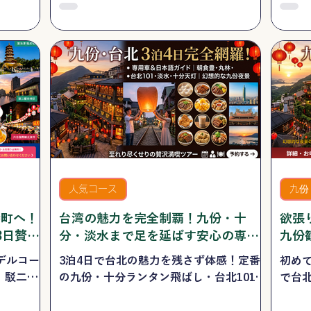
ます。
網羅。全行程専用車＆日本語ガイド付き
湾旅
で、移動も暑さも気にせず快適に台湾の
ムー
ルーツを体感できます。
料お
人気コース
九份
港町へ！
台湾の魅力を完全制覇！九份・十
欲張
3日贅沢
分・淡水まで足を延ばす安心の専用
九份
車付き3泊4日決定版ツアー
車で
デルコー
3泊4日で台北の魅力を残さず体感！定番
初め
、駁二芸
の九份・十分ランタン飛ばし・台北101・
で台
高雄の人
故宮博物院はもちろん、迪化街や淡水老
忠烈
よく巡る
街まで専用車と日本語ガイドで快適に巡
「十