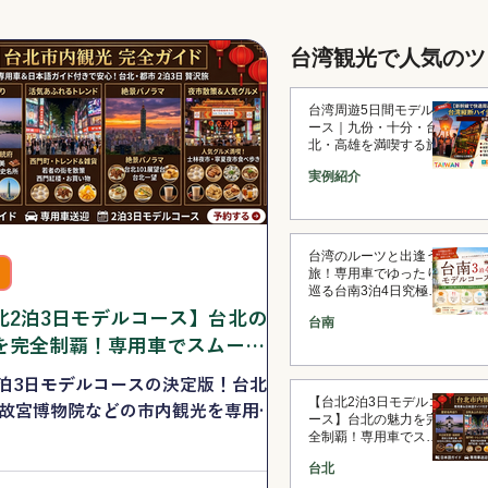
台湾観光で人気の
台湾周遊5日間モデルコ
ース｜九份・十分・台
北・高雄を満喫する旅
実例紹介
台湾のルーツと出逢う
旅！専用車でゆったり
巡る台南3泊4日究極の
モデルコース
北2泊3日モデルコース】台北の
台南
を完全制覇！専用車でスムーズ
る台北市内観光贅沢ツアー
2泊3日モデルコースの決定版！台北
【台北2泊3日モデルコ
や故宮博物院などの市内観光を専用車
ース】台北の魅力を完
適に巡る贅沢ツアーをご紹介。全行
全制覇！専用車でスム
ーズに巡る台北市内観
本語ガイド付きなので、初めての台
台北
光贅沢ツアー