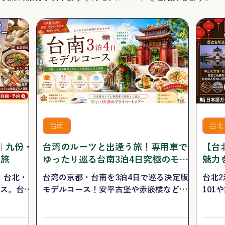
台南
台北
｜九份・
台湾のルーツと出逢う旅！専用車で
【台
る旅
ゆったり巡る台南3泊4日究極のモデ
魅力
ルコース
に巡
・台北・
台湾の京都・台南を3泊4日で巡る決定版
台北
ース。台湾
モデルコース！安平古堡や赤嵌楼などの
101
理や牛肉
歴史名所から、レトロな神農街、モダン
で快
喫できる
な奇美博物館、絶景の四草緑の回廊まで
程日