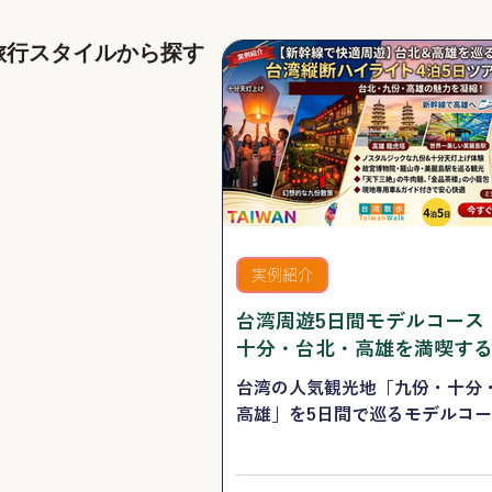
旅行スタイルから探す
台北フリープラン
ホ
テ
ル
＋
送
アクティビティ
迎
台
＋
湾
選
実例紹介
の
べ
人
る
気
台湾周遊5日間モデルコース
観
農業体験
体
光
十分・台北・高雄を満喫す
台
験
ツ
湾
を
ア
の
台湾の人気観光地「九份・十分
楽
ー
農
し
高雄」を5日間で巡るモデルコ
村
む
団体旅行・社員旅行
文
新幹線、日本語ガイド、郷土料
専
化
麺、小籠包など台湾グルメも満
門
を
ス