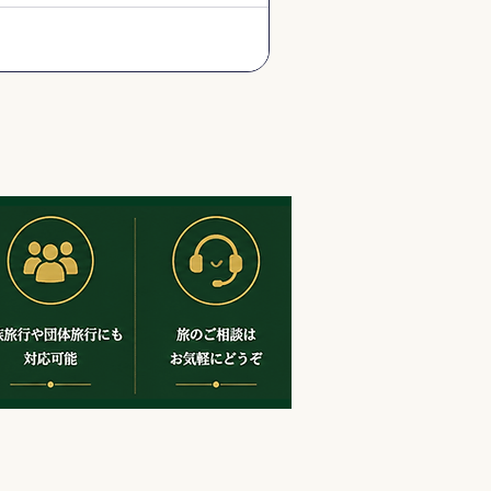
へ。欣葉（シンイエ）の台湾料理や
牛肉麺などグルメも満喫できる、安
専用車＆日本語ガイド付きツアー。