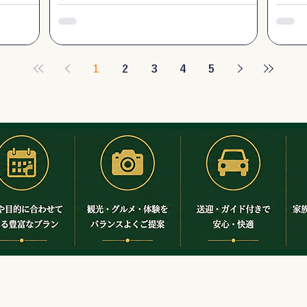
ります。鼎泰豊の小籠包や丸林魯肉飯な
策」
ど、外せない台湾グルメも満載の決定版
人気
プラン。
心の
1
2
3
4
5