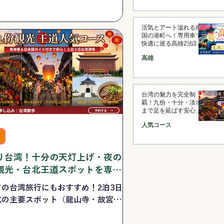
行やシニア・家族旅行でも安心・ス
ズに見どころを完全制覇できます。無
見積もり受付中！
活気とアート溢れる南
国の港町へ！専用車で
快適に巡る高雄2泊3日
贅沢ツアー
高雄
台湾の魅力を完全制
覇！九份・十分・淡水
まで足を延ばす安心の
専用車付き3泊4日決定
人気コース
版ツアー
り台湾！十分の天灯上げ・夜の
観光・台北王道スポットを専用
巡る2泊3日人気ツアー
ての台湾旅行にもおすすめ！2泊3日
北の主要スポット（龍山寺・故宮・
祠）を網羅し、2日目には大人気の
分天灯上げ」と幻想的な「九份散