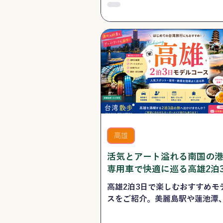
体
充実の台湾周遊旅行をご紹介し
タ
験
ッ
フ
が
提
航空券
案
24
し
時
ま
間
す
オ
ン
ラ
イ
ン・
簡
航空券＋ホテル
単
航
検
高雄
空
索
券
と
活気とアート溢れる南国の
ホ
専用車で快適に巡る高雄2泊
テ
ル
ツアー
自
高雄2泊3日で楽しむおすすめモ
由
スをご紹介。美麗島駅や蓮池潭
に
選
術特区、旗津、六合夜市など、
べ
気観光スポットやグルメを効率