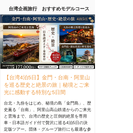
な
ダ
航
イ
​台湾企画旅行 おすすめモデルコース
空
ナ
券
ミ
を
ッ
簡
ク
単
パ
検
ッ
索
ケ
ー
ジ
【台湾4泊5日】金門・台南・阿里山
を巡る歴史と絶景の旅｜秘境とご来
光に感動する特別な5日間
台北・九份をはじめ、秘境の島「金門島」、歴
史薫る「台南」、阿里山高山鉄道からのご来光
と雲海まで、台湾の歴史と圧倒的絶景を専用
車・日本語ガイド付で贅沢に巡る4泊5日の決
定版ツアー。団体・グループ旅行にも最適な参