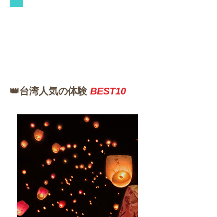
​👑台湾人気の体験
BEST10