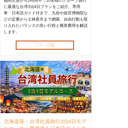
福岡空港から2時間半！10名様のグループ旅行
に最適な台湾3泊4日プランをご紹介。専用
車・日本語ガイド付きで、九份や故宮博物院な
どの定番から士林夜市まで網羅。自由行動も取
り入れたバランスの良い行程と概算費用を解説
します。
ツアー詳細
北海道発・台湾社員旅行3泊4日モデ