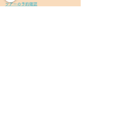
ツアーの予約確認
・航空券・ホテル・航空券+ホテル・
アクティビテなどの確認は旅TIM予約
確認にて確認出来ます
その他の予約確認