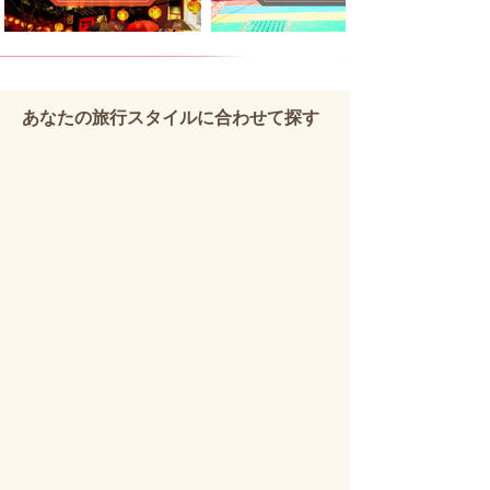
​あなたの旅行スタイルに合わせて探す
台北フリープラン
農業体験
定
台
番
湾
観
の
光
農
地
村
を
文
自
化
由
と
に
収
満
穫
喫
体
自
験
分
自
だ
然
アクティビティ
団体旅行・社員旅行
け
豊
台
小
の
か
湾
規
台
な
の
模