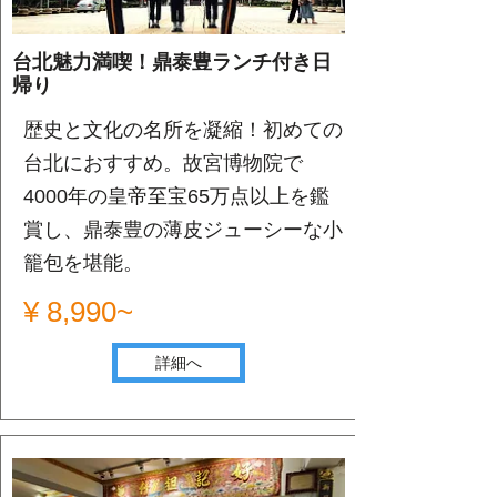
台北魅力満喫！鼎泰豊ランチ付き日
帰り
歴史と文化の名所を凝縮！初めての
台北におすすめ。故宮博物院で
4000年の皇帝至宝65万点以上を鑑
賞し、鼎泰豊の薄皮ジューシーな小
籠包を堪能。
¥ 8,990~
詳細へ