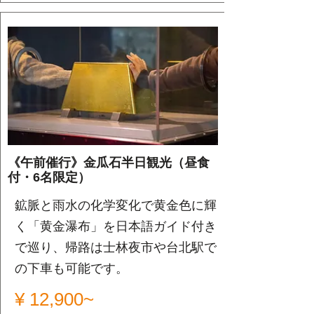
《午前催行》金瓜石半日観光（昼食
付・6名限定）
鉱脈と雨水の化学変化で黄金色に輝
く「黄金瀑布」を日本語ガイド付き
で巡り、帰路は士林夜市や台北駅で
の下車も可能です。
¥ 12,900~