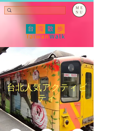
ME
NU
​台北人気アクティビ
ティ