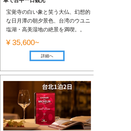
車で台中一日観光
宝覚寺の白い象と笑う大仏、幻想的
な日月潭の朝夕景色、台湾のウユニ
塩湖・高美湿地の絶景を満喫。。
¥ 35,600~
詳細へ