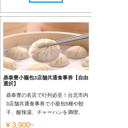
鼎泰豊小籠包3店舗共通食事券【自由
選択】
鼎泰豊の名店で行列必至！台北市内
3店舗共通食事券で小籠包5種や餃
子、酸辣湯、チャーハンを満喫。
¥ 3,900~