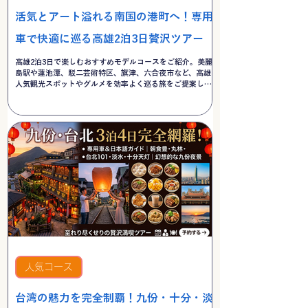
活気とアート溢れる南国の港町へ！専用
車で快適に巡る高雄2泊3日贅沢ツアー
高雄2泊3日で楽しむおすすめモデルコースをご紹介。美麗
島駅や蓮池潭、駁二芸術特区、旗津、六合夜市など、高雄の
人気観光スポットやグルメを効率よく巡る旅をご提案しま
す。
人気コース
台湾の魅力を完全制覇！九份・十分・淡