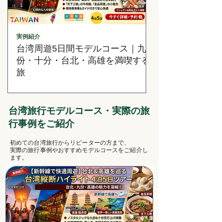
実例紹介
台南
台湾周遊5日間モデルコース｜九
台湾のルーツと
份・十分・台北・高雄を満喫する
でゆったり巡る台
旅
モデルコース
台湾旅行モデルコース・実際の旅
行事例をご紹介
初めての台湾旅行からリピーターの方まで、
実際の旅行事例やおすすめモデルコースをご紹介し
ます。