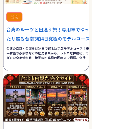
台南
台湾のルーツと出逢う旅！専用車でゆっ
たり巡る台南3泊4日究極のモデルコース
台湾の京都・台南を3泊4日で巡る決定版モデルコース！安
平古堡や赤嵌楼などの歴史名所から、レトロな神農街、モ
ダンな奇美博物館、絶景の四草緑の回廊まで網羅。全行程
専用車＆日本語ガイド付きで、移動も暑さも気にせず快適
に台湾のルーツを体感できます。