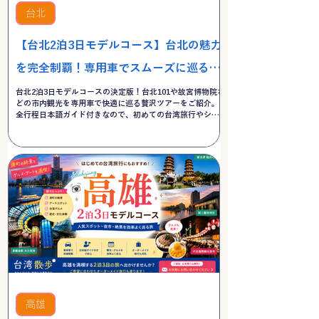
台北
【台北2泊3日モデルコース】台北の魅力
を完全制覇！専用車でスムーズに巡る台
北市内観光贅沢ツアー
台北2泊3日モデルコースの決定版！台北101や故宮博物院な
どの市内観光を専用車で快適に巡る贅沢ツアーをご紹介。
全行程日本語ガイド付きなので、初めての台湾旅行やシニ
ア・家族旅行でも安心・スムーズに見どころを完全制覇で
きます。無料お見積もり受付中！
高雄