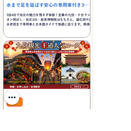
水まで足を延ばす安心の専用車付き3泊4
日決定版ツアー
3泊4日で台北の魅力を残さず体感！定番の九份・十分ラン
タン飛ばし・台北101・故宮博物院はもちろん、迪化街や淡
水老街まで専用車と日本語ガイドで快適に巡ります。鼎泰豊
の小籠包や丸林魯肉飯など、外せない台湾グルメも満載の決
定版プラン。
九份
欲張り台湾！十分の天灯上げ・夜の九份
観光・台北王道スポットを専用車で巡る