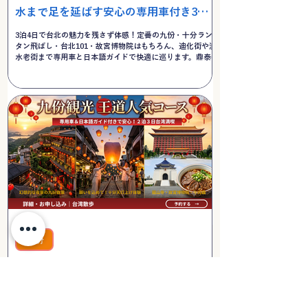
水まで足を延ばす安心の専用車付き3泊4
日決定版ツアー
3泊4日で台北の魅力を残さず体感！定番の九份・十分ラン
タン飛ばし・台北101・故宮博物院はもちろん、迪化街や淡
水老街まで専用車と日本語ガイドで快適に巡ります。鼎泰豊
の小籠包や丸林魯肉飯など、外せない台湾グルメも満載の決
定版プラン。
九份
欲張り台湾！十分の天灯上げ・夜の九份
観光・台北王道スポットを専用車で巡る