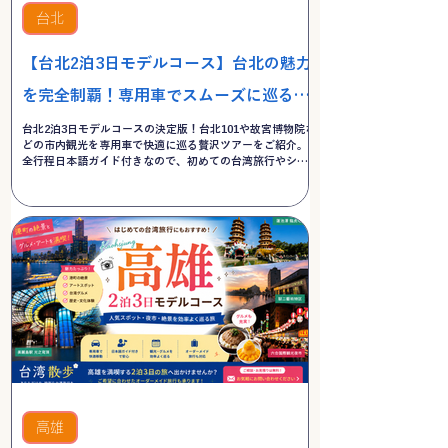
台北
【台北2泊3日モデルコース】台北の魅力
を完全制覇！専用車でスムーズに巡る台
北市内観光贅沢ツアー
台北2泊3日モデルコースの決定版！台北101や故宮博物院な
どの市内観光を専用車で快適に巡る贅沢ツアーをご紹介。
全行程日本語ガイド付きなので、初めての台湾旅行やシニ
ア・家族旅行でも安心・スムーズに見どころを完全制覇で
きます。無料お見積もり受付中！
高雄