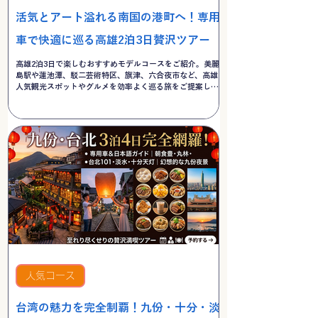
活気とアート溢れる南国の港町へ！専用
車で快適に巡る高雄2泊3日贅沢ツアー
高雄2泊3日で楽しむおすすめモデルコースをご紹介。美麗
島駅や蓮池潭、駁二芸術特区、旗津、六合夜市など、高雄の
人気観光スポットやグルメを効率よく巡る旅をご提案しま
す。
人気コース
台湾の魅力を完全制覇！九份・十分・淡