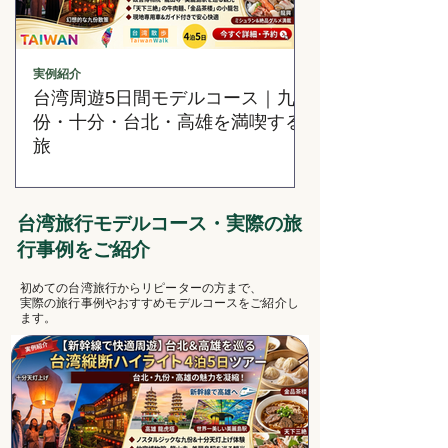
実例紹介
台南
台湾周遊5日間モデルコース｜九
台湾のルーツと
份・十分・台北・高雄を満喫する
でゆったり巡る台
旅
モデルコース
台湾旅行モデルコース・実際の旅
行事例をご紹介
初めての台湾旅行からリピーターの方まで、
実際の旅行事例やおすすめモデルコースをご紹介し
ます。