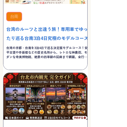
台南
台湾のルーツと出逢う旅！専用車でゆっ
たり巡る台南3泊4日究極のモデルコース
台湾の京都・台南を3泊4日で巡る決定版モデルコース！安
平古堡や赤嵌楼などの歴史名所から、レトロな神農街、モ
ダンな奇美博物館、絶景の四草緑の回廊まで網羅。全行程
専用車＆日本語ガイド付きで、移動も暑さも気にせず快適
に台湾のルーツを体感できます。