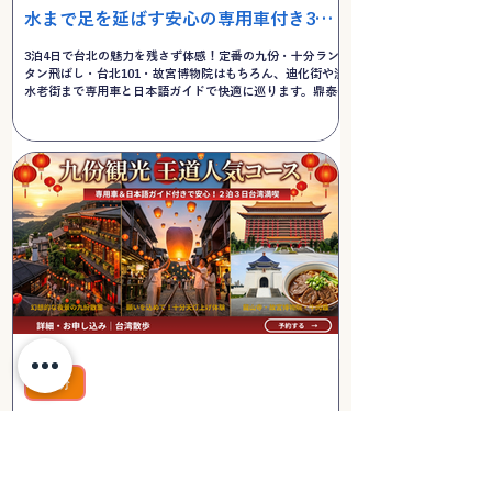
水まで足を延ばす安心の専用車付き3泊4
日決定版ツアー
3泊4日で台北の魅力を残さず体感！定番の九份・十分ラン
タン飛ばし・台北101・故宮博物院はもちろん、迪化街や淡
水老街まで専用車と日本語ガイドで快適に巡ります。鼎泰豊
の小籠包や丸林魯肉飯など、外せない台湾グルメも満載の決
定版プラン。
九份
欲張り台湾！十分の天灯上げ・夜の九份
観光・台北王道スポットを専用車で巡る