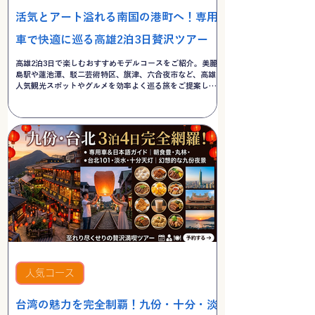
活気とアート溢れる南国の港町へ！専用
車で快適に巡る高雄2泊3日贅沢ツアー
高雄2泊3日で楽しむおすすめモデルコースをご紹介。美麗
島駅や蓮池潭、駁二芸術特区、旗津、六合夜市など、高雄の
人気観光スポットやグルメを効率よく巡る旅をご提案しま
す。
人気コース
台湾の魅力を完全制覇！九份・十分・淡