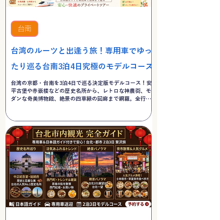
台南
台湾のルーツと出逢う旅！専用車でゆっ
たり巡る台南3泊4日究極のモデルコース
台湾の京都・台南を3泊4日で巡る決定版モデルコース！安
平古堡や赤嵌楼などの歴史名所から、レトロな神農街、モ
ダンな奇美博物館、絶景の四草緑の回廊まで網羅。全行程
専用車＆日本語ガイド付きで、移動も暑さも気にせず快適
に台湾のルーツを体感できます。