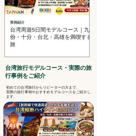
実例紹介
台南
台湾周遊5日間モデルコース｜九
台湾のルーツと
份・十分・台北・高雄を満喫する
でゆったり巡る台
旅
モデルコース
台湾旅行モデルコース・実際の旅
行事例をご紹介
初めての台湾旅行からリピーターの方まで、
実際の旅行事例やおすすめモデルコースをご紹介し
ます。