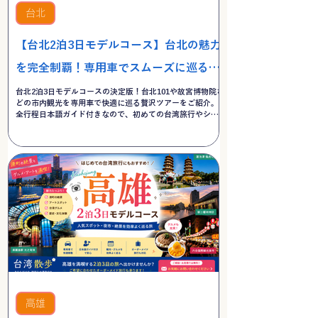
台北
【台北2泊3日モデルコース】台北の魅力
を完全制覇！専用車でスムーズに巡る台
北市内観光贅沢ツアー
台北2泊3日モデルコースの決定版！台北101や故宮博物院な
どの市内観光を専用車で快適に巡る贅沢ツアーをご紹介。
全行程日本語ガイド付きなので、初めての台湾旅行やシニ
ア・家族旅行でも安心・スムーズに見どころを完全制覇で
きます。無料お見積もり受付中！
高雄