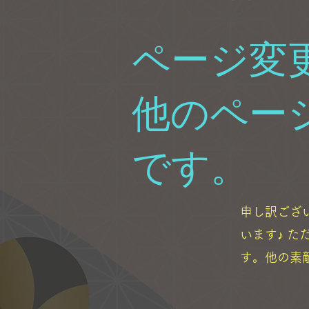
ページ変
他のペー
です。
申し訳ござ
います♪ 
す。他の素