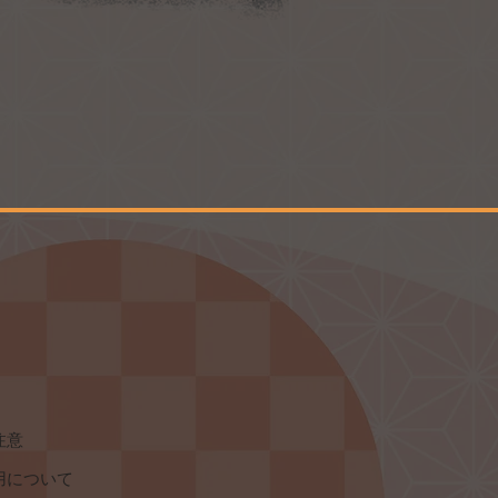
注意
用について