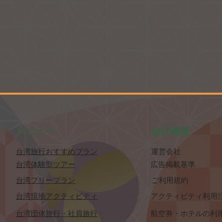
​メニュー
​会社概要
​台湾旅行おすすめプラン
​運営会社
​台湾体験型ツアー
​広告掲載基準
​台湾フリープラン
​ご利用規約
​台湾現地アクティビティ
​アクティビティ利用
​台湾団体旅行・社員旅行
​航空券・ホテルの利