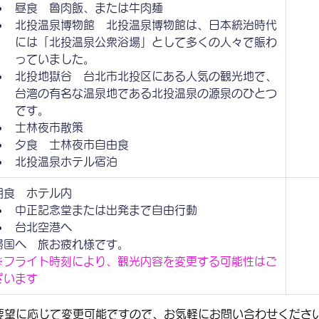
昼食　魯肉飯、または牛肉麺
北投温泉博物館　
北投温泉博物館は、日本統治時代
には「北投温泉公衆浴場」として多くの人々で賑わ
っていました。
北投地獄谷　
台北市北投区にある人気の観光地で、
台湾の有名な温泉地である北投温泉の源泉のひとつ
です。
士林夜市散策
夕食　士林夜市自由食
北投温泉ホテル宿泊
朝食　ホテル内　
中正記念堂または出発まで自由行動
台北空港へ
帰国へ　旅お疲れ様です。
※フライト時刻により、観光内容を変更する可能性はご
ざいます
要望に応じて変更可能ですので、お気軽にお問い合わせくださ