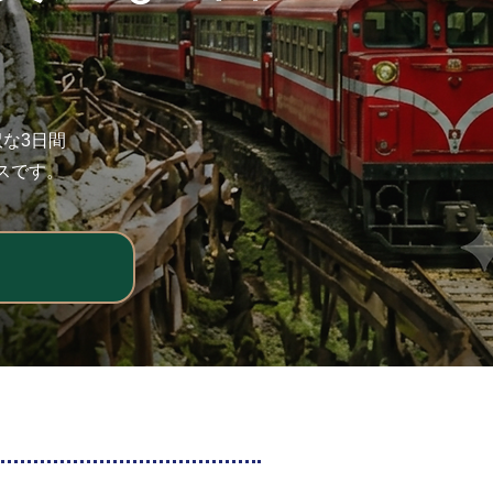
な3日間
スです。