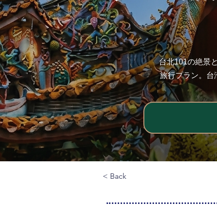
台北101の絶
旅行プラン。台
< Back