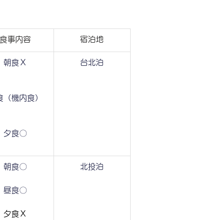
食事内容
宿泊地
朝食Ｘ
台北泊
食（機内食）
夕食〇
朝食〇
北投泊
昼食〇
夕食Ｘ