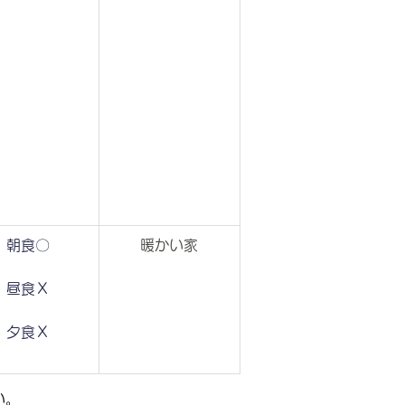
朝食〇
暖かい家
昼食Ｘ
夕食Ｘ
い。