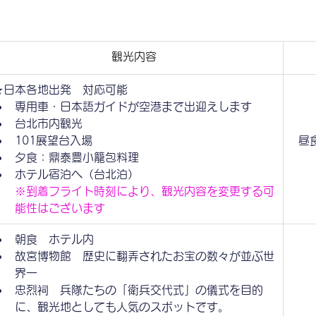
観光内容
★日本各地出発　対応可能
専用車・日本語ガイドが空港まで出迎えします
台北市内観光
101展望台入場
昼
夕食：鼎泰豊小籠包料理
ホテル宿泊へ（台北泊）
※到着フライト時刻により、観光内容を変更する可
能性はございます
朝食　ホテル内
故宮博物館　歴史に翻弄されたお宝の数々が並ぶ世
界一
忠烈祠　兵隊たちの「衛兵交代式」の儀式を目的
に、観光地としても人気のスポットです。