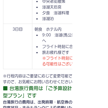
中央老街散策
澎湖天后宮
夕食　澎湖料理　
澎湖泊
3日目
朝食　ホテル内
9:00　澎湖(馬公空港）→　台北松山
へ
フライト時刻に合わせて
旅お疲れ様です
※フライト時刻により、観光内容を変
る可能性はございます
※行程内容はご要望に応じて変更可能で
すので、お気軽にお問い合わせください
■ 台湾旅行費用は「ご予算設計
型プラン」です
台湾旅行の費用は、出発時期・航空券の
空席状況・ホテルランクにより変動いた