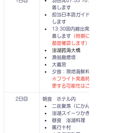
1日目
羽田発07:55 10:30に台北松山空港
着します　
担当日本語ガイドがボートを持って出
します
13:30国内線出発、14:40澎湖馬公
着します
（時期によって変わります、
都度確認します）
澎湖跨海大橋
漁翁島燈塔
大義宮
夕食：現地海鮮料理
※フライト発着時刻により、観光内容
更する可能性はございます
2日目
朝食　ホテル内
二崁聚落（にかんしゅうらく）
澎湖スイーツかき氷
昼食　澎湖料理
篤行十村