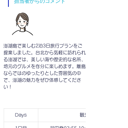
担当者からのコメント
澎湖島で楽しむ2泊3日旅行プランをご
提案しました。台北から気軽に訪れられ
る澎湖では、美しい海や歴史的な名所、
地元のグルメを存分に楽しめます。離島
ならではのゆったりとした雰囲気の中
で、澎湖の魅力をぜひ体感してくださ
い！
Days
観光内容