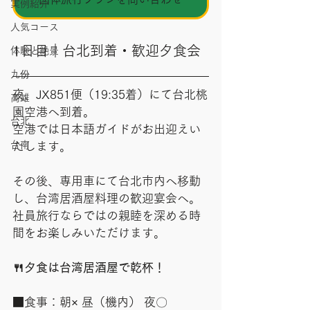
実例紹介
人気コース
1日目｜台北到着・歓迎夕食会
体験と絶景
九份
夜、JX851便（19:35着）にて台北桃
高雄
園空港へ到着。
台北
空港では日本語ガイドがお出迎えい
台南
たします。
その後、専用車にて台北市内へ移動
し、台湾居酒屋料理の歓迎宴会へ。
社員旅行ならではの親睦を深める時
間をお楽しみいただけます。
🍴夕食は台湾居酒屋で乾杯！
■食事：朝× 昼（機内） 夜〇