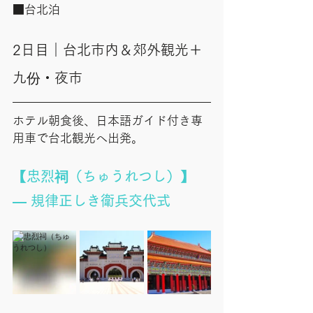
■台北泊
2日目｜台北市内＆郊外観光＋
九份・夜市
ホテル朝食後、日本語ガイド付き専
用車で台北観光へ出発。
【忠烈祠（ちゅうれつし）】
— 規律正しき衛兵交代式