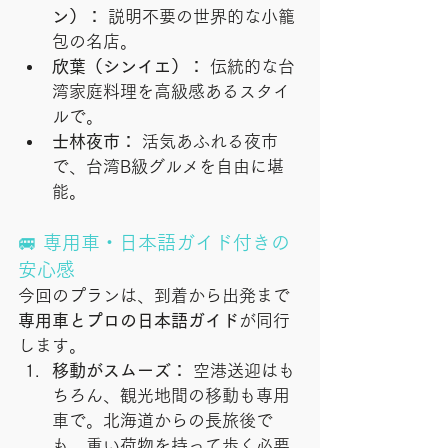
ン）：
 説明不要の世界的な小籠
包の名店。
欣葉（シンイエ）：
 伝統的な台
湾家庭料理を高級感あるスタイ
ルで。
士林夜市：
 活気あふれる夜市
で、台湾B級グルメを自由に堪
能。
🚐 専用車・日本語ガイド付きの
安心感
今回のプランは、到着から出発まで
専用車とプロの日本語ガイド
が同行
します。
移動がスムーズ：
 空港送迎はも
ちろん、観光地間の移動も専用
車で。北海道からの長旅後で
も、重い荷物を持って歩く必要