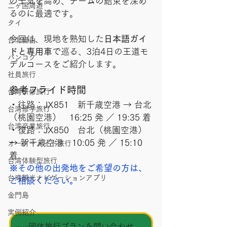
の士気を高め、チームの結束を深め
二ヶ国周遊
るのに最適です。
タイ
今回は、現地を熟知した
日本語ガイ
台北経由
ドと専用車
で巡る、3泊4日の王道モ
バンコク
デルコースをご紹介します。
社員旅行
参考フライド時間
台湾研修旅行
・往路：JX851　新千歳空港 → 台北
台湾修学旅行
（桃園空港）　16:25 発 ／ 19:35 着
台湾卒業旅行
・復路：JX850　台北（桃園空港） 
→ 新千歳空港　10:05 発 ／ 15:10 
オーダーメイド旅行
着
台湾体験型旅行
※その他の出発地をご希望の方は、
台湾観光ナビゲーションアプリ
ご相談ください。
金門島
実例紹介
団体旅行プランを問い合わせ