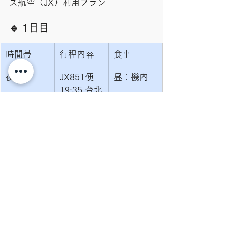
ス航空（JX）利用プラン
🔹 1日目
時間帯
行程内容
食事
夜
JX851便 
昼：機内
19:35 台北
桃園空港到
着
夜
日本語ガイ
ドがお出迎
え
夜
専用車にて
台北市内へ
移動