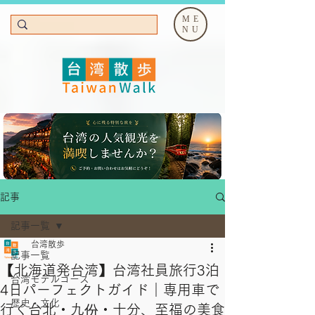
ME
NU
記事
記事一覧
台湾散歩
記事一覧
【北海道発台湾】台湾社員旅行3泊
台湾モデルコース
4日パーフェクトガイド｜専用車で
歴史・文化
行く台北・九份・十分、至福の美食