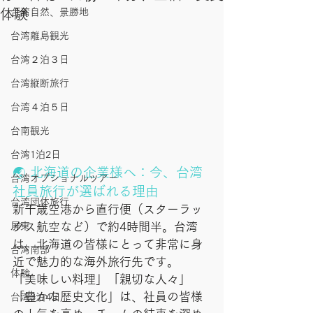
体験
台湾自然、景勝地
台湾離島観光
台湾２泊３日
台湾縦断旅行
台湾４泊５日
台南観光
台湾1泊2日
🌏 北海道の企業様へ：今、台湾
台湾オプショナルツアー
社員旅行が選ばれる理由
台湾団体旅行
新千歳空港から直行便（スターラッ
屏東
クス航空など）で約4時間半。台湾
は、北海道の皆様にとって非常に身
台湾南部
近で魅力的な海外旅行先です。 
体験
「美味しい料理」「親切な人々」
「豊かな歴史文化」は、社員の皆様
台湾3泊4日