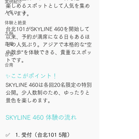
実例紹介
楽しめるスポットとして人気を集め
人気コース
ています。
体験と絶景
台北101がSKYLINE 460を開始して
九份
以来、予約が満席になる日もあるほ
高雄
どの人気ぶり。アジアで本格的な“空
中散歩”を体験できる、貴重なスポッ
台北
トです。
台南
✨ここがポイント！
SKYLINE 460は各回20名限定の特別
公開。少人数制のため、ゆったりと
景色を楽しめます。
SKYLINE 460 体験の流れ
✅　
1. 受付（台北101 5階）