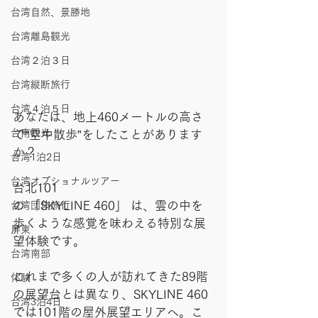
台湾自然、景勝地
台湾離島観光
台湾２泊３日
台湾縦断旅行
台湾４泊５日
あなたは、地上460メートルの高さ
台南観光
で“空中散歩”をしたことがあります
か？
台湾1泊2日
台湾オプショナルツアー
台北101
の 「SKYLINE 460」 は、雲の中を
台湾団体旅行
歩くような感覚を味わえる特別な展
屏東
望体験です。
台湾南部
これまで多くの人が訪れてきた89階
体験
の展望台とは異なり、SKYLINE 460
台湾3泊4日
では101階の屋外展望エリアへ。こ