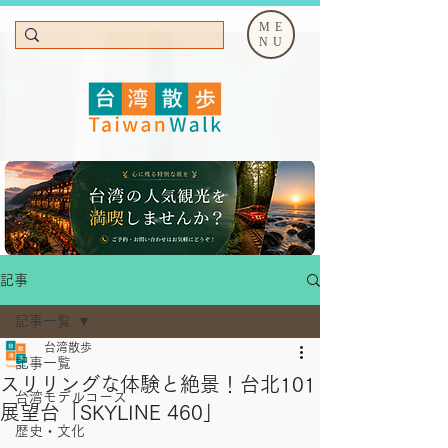
ME
NU
記事
記事一覧
台湾散歩
記事一覧
スリリングな体験と絶景！台北101
台湾モデルコース
展望台「SKYLINE 460」
歴史・文化