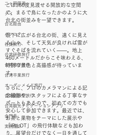
二ヶ国周遊
こは360度見渡せる開放的な空間
で、まるで鳥になったかのように大
タイ
台北の街並みを一望できます。
台北経由
バンコク
眼下に広がる台北の街、遠くに見え
る山々、そして天気が良ければ雲が
社員旅行
すぐそばを流れていく——。地上
台湾研修旅行
460メートルだからこそ味わえる、
台湾修学旅行
特別な景色と高揚感が待っていま
す。
台湾卒業旅行
オーダーメイド旅行
さらに、プロのカメラマンによる記
念撮影や、スタッフによる丁寧なサ
台湾体験型旅行
ポートもあるので、初めての方でも
台湾観光ナビゲーションアプリ
安心して参加できます。最近では、
金門島
お茶と果物をテーマにした展示や
「iPILOT」の飛行体験なども加わ
実例紹介
り、展望台だけでなく一日を通して