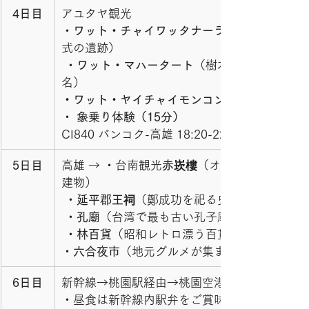
4日目
アユタヤ観光 
・
ワット・チャイワッタナーラーム
式の遺跡） 
 ・
ワット・マハータート
（樹木に覆われた仏
名） 
・ワット・ヤイチャイモンコン
・
 象乗り体験（15分）
CI840 バンコク-高雄 18:20-22:50 高雄へ
5日目
高雄 → ・台南観光
赤崁樓
（オランダ統治時代
建物）
 ・
延平郡王祠
（鄭成功を祀る史跡）
 ・
孔廟
（台湾で最も古い孔子廟）
 ・
林百貨
（昭和レトロ漂う百貨店） 
・
六合夜市
（地元グルメが集まる夜市）
6日目
新幹線→桃園駅経由→桃園空港へ
・昼食は新幹線内駅弁をご賞味ください。