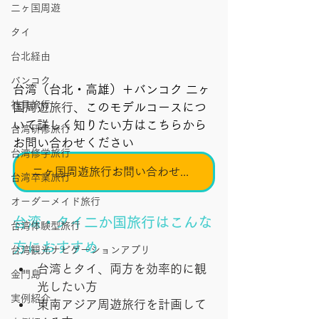
二ヶ国周遊
タイ
台北経由
バンコク
台湾（台北・高雄）＋バンコク 二ヶ
社員旅行
国
周遊旅行
、このモデルコースにつ
いて詳しく知りたい方はこちらから
台湾研修旅行
お問い合わせください
台湾修学旅行
二ヶ国周遊旅行お問い合わせ・見積もり
台湾卒業旅行
オーダーメイド旅行
台湾・タイ二か国旅行はこんな
台湾体験型旅行
方におすすめ
台湾観光ナビゲーションアプリ
台湾とタイ、両方を効率的に観
金門島
光したい方
実例紹介
東南アジア周遊旅行を計画して