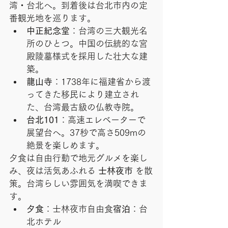
湾・台北へ。到着後は台北市内の定
番観光地を巡ります。
中正紀念堂
：台湾の三大観光名
所のひとつ。中国の伝統的な宮
殿陵墓様式を採用した壮大な建
築。
龍山寺
：1738年に福建省から渡
ってきた移民により建立され
た、台湾最古級の仏教寺院。
台北101
：高速エレベーターで
展望台へ。37秒で高さ509mの
絶景を楽しめます。
夕食は自由行動で地元グルメを楽し
み、夜は活気あふれる 
士林夜市
 を散
策。台湾らしい雰囲気を満喫できま
す。
夕食
：士林夜市自由食
宿泊
：台
北ホテル