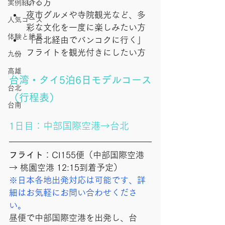
いる方
実例紹介
夜市グルメや寺院観光など、多
人気コース
彩な文化を一度に楽しみたい方
体験と絶景
「台北経由でバンコクに行く」
フライトを観光付きにしたい方
九份
高雄
台湾・タイ5泊6日モデルコース
台北
（行程表）
台南
1日目：中部国際空港→台北
フライト
：CI155便（中部国際空港 
→ 桃園空港 12:15到着予定）
※日本各地出発対応は可能です、
詳
細はお気軽にお問い合わせくださ
い。
昼便で中部国際空港を出発し、台