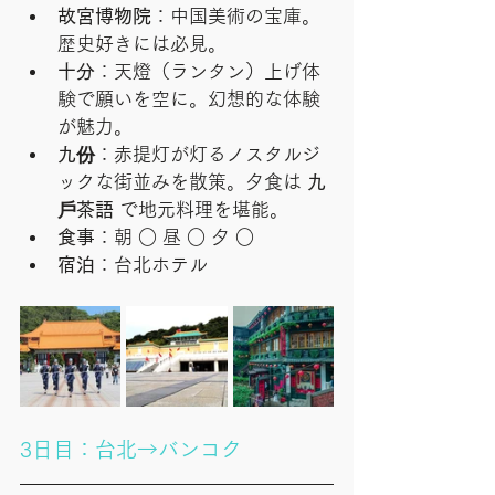
故宮博物院
：中国美術の宝庫。
歴史好きには必見。
十分
：天燈（ランタン）上げ体
験で願いを空に。幻想的な体験
が魅力。
九份
：赤提灯が灯るノスタルジ
ックな街並みを散策。夕食は 
九
戶茶語
 で地元料理を堪能。
食事
：朝 ○ 昼 ○ 夕 ○
宿泊
：台北ホテル
3日目：台北→バンコク