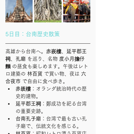
5日目：台南歴史散策
高雄から台南へ。
赤崁樓
、
延平郡王
祠
、
孔廟
 を巡り、名物 
度小月擔仔
麵
 の昼食も楽しめます。午後はレト
ロ建築の 
林百貨
 で買い物、夜は 
六
合夜市
 で自由に食べ歩き。
赤崁樓
：オランダ統治時代の歴
史的建物。
延平郡王祠
：鄭成功を祀る台湾
の重要史跡。
台南孔子廟
：台湾で最も古い孔
子廟で、伝統文化を感じる。
林百貨
：昭和レトロ漂う百貨店