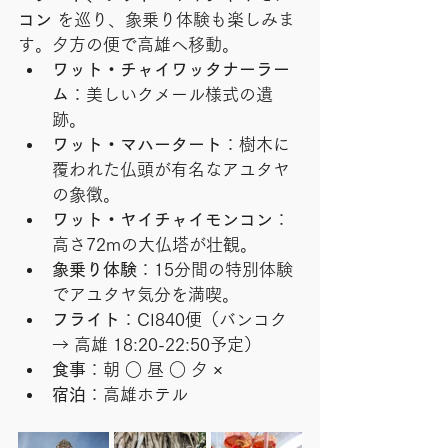
コン
 を巡り、象乗り体験も楽しみま
す。夕方の便で高雄へ移動。
ワット・チャイワッタナーラー
ム
：美しいクメール様式の遺
跡。
ワット・マハータート
：樹木に
覆われた仏頭が有名なアユタヤ
の象徴。
ワット・ヤイチャイモンコン
：
高さ72mの大仏塔が壮観。
象乗り体験
：15分間の特別体験
でアユタヤ気分を満喫。
フライト
：CI840便（バンコク 
→ 高雄 18:20-22:50予定）
食事
：朝 ○ 昼 ○ 夕 ×
宿泊
：高雄ホテル