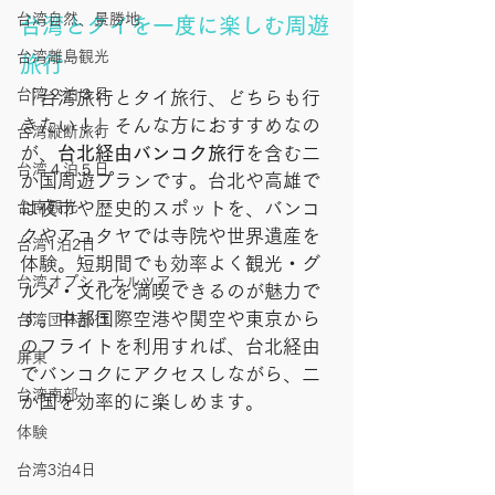
台湾自然、景勝地
台湾とタイを一度に楽しむ周遊
台湾離島観光
旅行
台湾２泊３日
「台湾旅行とタイ旅行、どちらも行
きたい！」そんな方におすすめなの
台湾縦断旅行
が、
台北経由バンコク旅行
を含む二
台湾４泊５日
か国周遊プランです。台北や高雄で
台南観光
は夜市や歴史的スポットを、バンコ
クやアユタヤでは寺院や世界遺産を
台湾1泊2日
体験。短期間でも効率よく観光・グ
台湾オプショナルツアー
ルメ・文化を満喫できるのが魅力で
す。中部国際空港や関空や東京から
台湾団体旅行
のフライトを利用すれば、台北経由
屏東
でバンコクにアクセスしながら、二
台湾南部
か国を効率的に楽しめます。
体験
台湾3泊4日