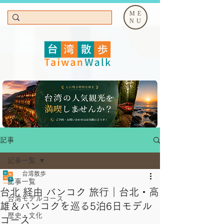
ME
NU
記事
記事一覧
台湾散歩
記事一覧
台北 経由 バンコク 旅行｜台北・高
台湾モデルコース
雄＆バンコクを巡る5泊6日モデル
歴史・文化
コース