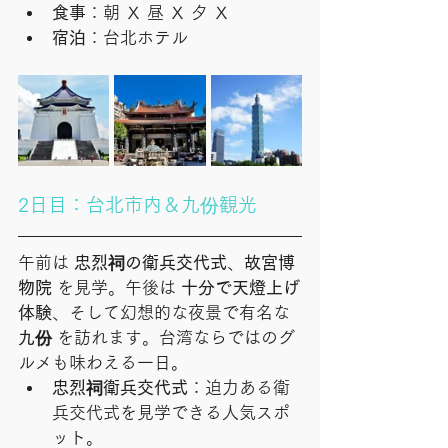
食事
：朝 Ｘ 昼 Ｘ 夕 Ｘ
宿泊
：台北ホテル
2日目：台北市内＆九份観光
午前は 
忠烈祠の衛兵交代式
、
故宮博
物院
 を見学。午後は 
十分で天燈上げ
体験
、そして幻想的な夜景で有名な 
九份
 を訪れます。台湾ならではのグ
ルメも味わえる一日。
忠烈祠衛兵交代式
：迫力ある衛
兵交代式を見学できる人気スポ
ット。