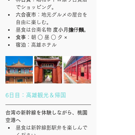
でショッピング。
六合夜市
：地元グルメの屋台を
自由に楽しむ。
昼食は台南名物 
度小月擔仔麵
。
食事
：朝 ○ 昼 ○ 夕 ×
宿泊
：高雄ホテル
6日目：高雄観光＆帰国
台湾の新幹線を体験しながら、桃園
空港へ
昼食は新幹線影駅弁を楽しんで