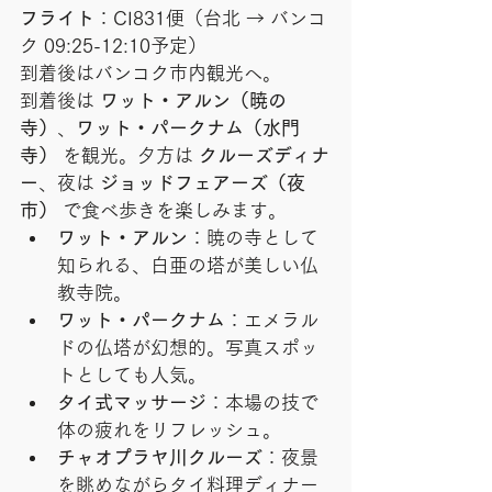
フライト
：CI831便（台北 → バンコ
ク 09:25-12:10予定）
到着後はバンコク市内観光へ。
到着後は 
ワット・アルン（暁の
寺）
、
ワット・パークナム（水門
寺）
 を観光。夕方は 
クルーズディナ
ー
、夜は 
ジョッドフェアーズ（夜
市）
 で食べ歩きを楽しみます。
ワット・アルン
：暁の寺として
知られる、白亜の塔が美しい仏
教寺院。
ワット・パークナム
：エメラル
ドの仏塔が幻想的。写真スポッ
トとしても人気。
タイ式マッサージ
：本場の技で
体の疲れをリフレッシュ。
チャオプラヤ川クルーズ
：夜景
を眺めながらタイ料理ディナー