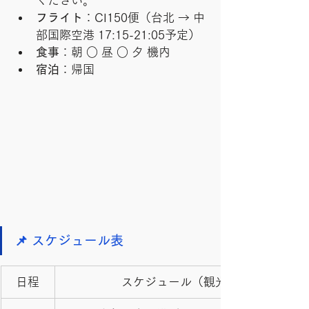
ください。
フライト
：CI150便（台北 → 中
部国際空港 17:15-21:05予定）
食事
：朝 ○ 昼 ○ 夕 機内
宿泊
：帰国
📌 スケジュール表
日程
スケジュール（観光地説明付き）