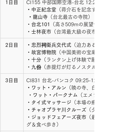
1日目
CI155 中部国際空港-台北 12:20-14:30 
・中正紀念堂
（蒋介石を記念する壮大な建築）
・龍山寺
（台北最古の寺院） 
・
台北101
（高さ509mの展望台から夜景を一望
・
士林夜市
（台湾最大級の夜市でグルメ散策）
2日目
・忠烈祠衛兵交代式
（迫力ある衛兵の交代儀式
・
故宮博物院
（中国美術の宝庫） 
・
十分
（ランタン上げ体験で願いを空に） 
・
九份
（赤提灯が灯るノスタルジックな街並み
3日目
CI831 台北-バンコク 09:25-12:10 
・ワット・アルン
（暁の寺、白亜の仏塔が美し
 ・
ワット・パークナム
（エメラルドの仏塔が幻
・
タイ式マッサージ
（本場の癒し体験） 
・チャオプラヤ川クルーズ
（夕食と夜景を満喫
・
ジョッドフェアーズ夜市
（最新スポットでシ
グ＆食べ歩き）