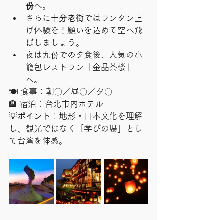
份
へ。
さらに
十分老街
ではランタン上
げ体験を！願いを込めて空へ飛
ばしましょう。
夜は九份での夕食後、人気の小
籠包レストラン「金品茶楼」
へ。
🍽 食事：朝〇／昼〇／夕〇
🏨 宿泊：台北市内ホテル
💡
ポイント
：地形・日本文化を理解
し、観光ではなく「学びの場」とし
て台湾を体感。