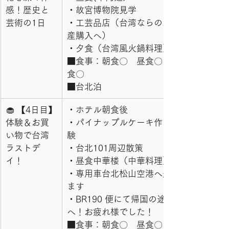
感！歴史と
・故宮博物院見学
芸術の1日
・工芸品店（台湾ならのお土
産購入へ）
・夕食（台湾風火鍋料理）
■食事：朝食〇　昼食〇　夕
食〇
■台北泊
🧁 【4日目】
・ホテル朝食後
体験＆お買
・パイナップルケーキ作り体
い物で台湾
験
ラストデ
・台北101周辺散策
イ！
・昼食中華楼（中華料理）
・専用車台北松山空港へ送り
ます
・BR190 便にて帰国の途
へ！お疲れ様でした！
■食事：朝食〇　昼食〇　夕