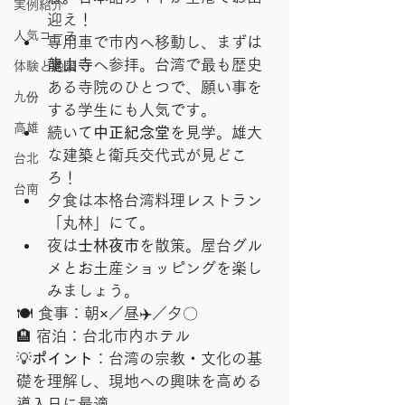
実例紹介
迎え！
人気コース
専用車で市内へ移動し、まずは
龍山寺
へ参拝。台湾で最も歴史
体験と絶景
ある寺院のひとつで、願い事を
九份
する学生にも人気です。
高雄
続いて
中正紀念堂
を見学。雄大
な建築と衛兵交代式が見どこ
台北
ろ！
台南
夕食は本格台湾料理レストラン
「丸林」にて。
夜は
士林夜市
を散策。屋台グル
メとお土産ショッピングを楽し
みましょう。
🍽 食事：朝×／昼✈️／夕〇
🏨 宿泊：台北市内ホテル
💡
ポイント
：台湾の宗教・文化の基
礎を理解し、現地への興味を高める
導入日に最適。