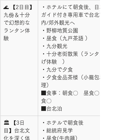
🌊 【2日目】
・ホテルにて朝食後、日本語
九份＆十分
ガイド付き専用車で台北市
で幻想的な
内/郊外観光へ
ランタン体
・野柳地質公園
験
・昼食（九戸茶語 ）
・九分観光
・十分老街散策（ランタン上
げ体験　）
・九分で夕食
・夕食金品茶楼（小籠包料
理）
■食事：朝食〇　昼食〇　夕
食〇
■台北泊
🏛 【3日
・ホテルで朝食後
目】台北文
・総統府見学
化を深く体
・昼食(牛肉麺）