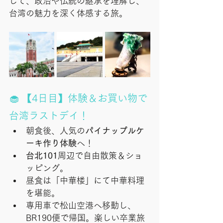
して、政治や伝統の継承を理解し、
台湾の魅力を深く体感する旅。
🧁 【4日目】体験＆お買い物で
台湾ラストデイ！
朝食後、人気の
パイナップルケ
ーキ作り体験
へ！
台北101
周辺で自由散策＆ショ
ッピング。
昼食は「中華楼」にて中華料理
を堪能。
専用車で松山空港へ移動し、
BR190便で帰国。楽しい卒業旅