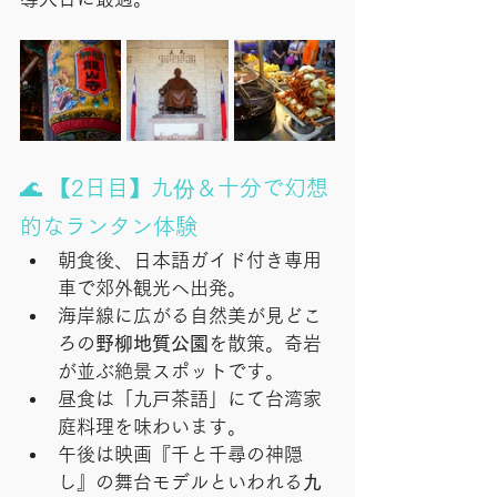
🌊 【2日目】九份＆十分で幻想
的なランタン体験
朝食後、日本語ガイド付き専用
車で郊外観光へ出発。
海岸線に広がる自然美が見どこ
ろの
野柳地質公園
を散策。奇岩
が並ぶ絶景スポットです。
昼食は「九戸茶語」にて台湾家
庭料理を味わいます。
午後は映画『千と千尋の神隠
し』の舞台モデルといわれる
九