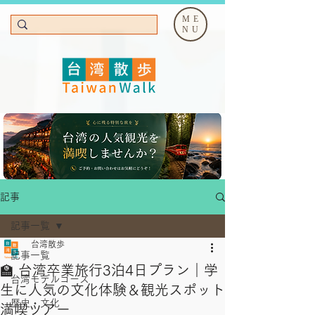
ME
NU
記事
記事一覧
台湾散歩
記事一覧
🏫 台湾卒業旅行3泊4日プラン｜学
台湾モデルコース
生に人気の文化体験＆観光スポット
歴史・文化
満喫ツアー