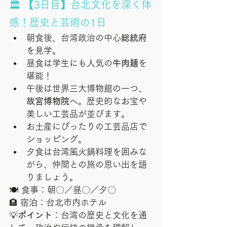
🏛 【3日目】台北文化を深く体
感！歴史と芸術の1日
朝食後、台湾政治の中心
総統府
を見学。
昼食は学生にも人気の
牛肉麺
を
堪能！
午後は世界三大博物館の一つ、
故宮博物院
へ。歴史的なお宝や
美しい工芸品が並びます。
お土産にぴったりの工芸品店で
ショッピング。
夕食は台湾風火鍋料理を囲みな
がら、仲間との旅の思い出を語
りましょう。
🍽 食事：朝〇／昼〇／夕〇
🏨 宿泊：台北市内ホテル
💡
ポイント
：
台湾の歴史と文化を通