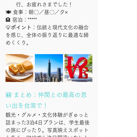
行、お疲れさまでした！
🍽 食事：朝〇／昼〇／夕×
🏨 宿泊：*****
💡
ポイント
：伝統と現代文化の融合
を感じ、全体の振り返りに最適な締
めくくり。
🎒 まとめ：仲間との最高の思
い出を台湾で！
観光・グルメ・文化体験がぎゅっと
詰まった3泊4日プランは、学生最後
の旅にぴったり。写真映えスポット