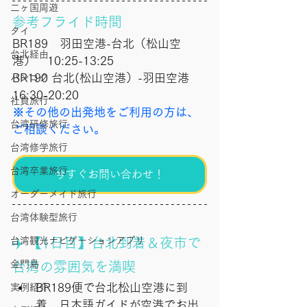
二ヶ国周遊
参考フライド時間
タイ
BR189　羽田空港-台北（松山空
台北経由
港）　10:25-13:25
BR190 台北(松山空港）-羽田空港　 
バンコク
16:30-20:20
社員旅行
※その他の出発地をご利用の方は、
台湾研修旅行
ご相談ください。
台湾修学旅行
台湾卒業旅行
今すぐお問い合わせ！
オーダーメイド旅行
台湾体験型旅行
台湾観光ナビゲーションアプリ
✈️ 【1日目】台北到着＆夜市で
金門島
台湾の雰囲気を満喫
BR189便で台北松山空港に到
実例紹介
着。日本語ガイドが空港でお出