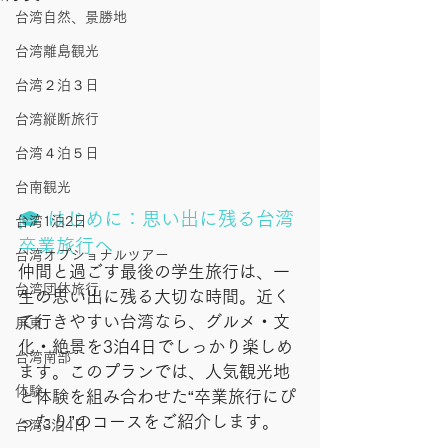
台湾自然、景勝地
台湾離島観光
台湾２泊３日
台湾縦断旅行
台湾４泊５日
台南観光
🎓 はじめに：思い出に残る台湾
台湾1泊2日
卒業旅行へ
台湾オプショナルツアー
仲間と過ごす最後の学生旅行は、一
台湾団体旅行
生の思い出に残る大切な時間。近く
て行きやすい台湾なら、グルメ・文
屏東
化・絶景を3泊4日でしっかり楽しめ
台湾南部
ます。このプランでは、人気観光地
体験
と体験を組み合わせた“卒業旅行にぴ
ったり”のコースをご紹介します。
台湾3泊4日