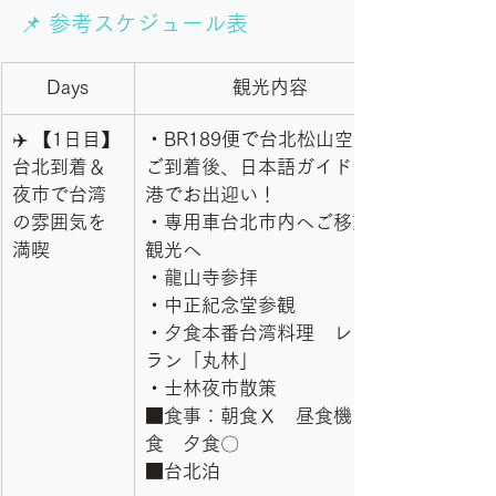
📌 参考スケジュール表
Days
観光内容
✈️ 【1日目】
・BR189便で台北松山空港に
台北到着＆
ご到着後、日本語ガイドは空
夜市で台湾
港でお出迎い！
の雰囲気を
・専用車台北市内へご移動　
満喫
観光へ
・龍山寺参拝
・中正紀念堂参観　
・夕食本番台湾料理　レスト
ラン「丸林」
・士林夜市散策
■食事：朝食Ｘ　昼食機内
食　夕食〇
■台北泊