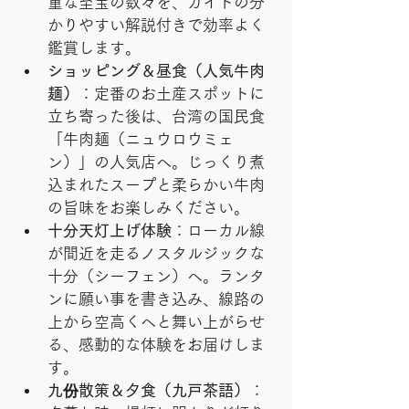
重な至宝の数々を、ガイドの分
かりやすい解説付きで効率よく
鑑賞します。
ショッピング＆昼食（人気牛肉
麺）
：定番のお土産スポットに
立ち寄った後は、台湾の国民食
「牛肉麺（ニュウロウミェ
ン）」の人気店へ。じっくり煮
込まれたスープと柔らかい牛肉
の旨味をお楽しみください。
十分天灯上げ体験
：ローカル線
が間近を走るノスタルジックな
十分（シーフェン）へ。ランタ
ンに願い事を書き込み、線路の
上から空高くへと舞い上がらせ
る、感動的な体験をお届けしま
す。
九份散策＆夕食（九戸茶語）
：