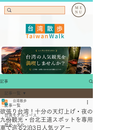
ME
NU
記事
記事一覧
台湾散歩
記事一覧
欲張り台湾！十分の天灯上げ・夜の
台湾モデルコース
九份観光・台北王道スポットを専用
歴史・文化
車で巡る2泊3日人気ツアー