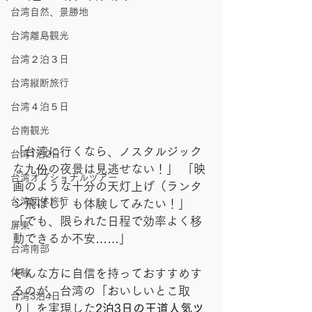
台湾自然、景勝地
台湾離島観光
台湾２泊３日
台湾縦断旅行
台湾４泊５日
台南観光
「台湾に行くなら、ノスタルジック
台湾1泊2日
な九份の夜景は見逃せない！」 「映
台湾オプショナルツアー
画のような十分の天灯上げ（ランタ
台湾団体旅行
ン飛ばし）も体験してみたい！」 
「でも、限られた日程で効率よく移
屏東
動できるか不安……」
台湾南部
体験
そんな方に自信を持っておすすめす
るのが、台湾の「おいしいとこ取
台湾3泊4日
り」を実現した
2泊3日の王道人気ツ