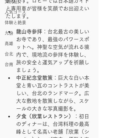
まりです。ロビーでは日本語ガイド
実例紹介
と専用車が皆様を笑顔でお出迎えい
人気コース
たします。
体験と絶景
龍山寺参拝
：台北最古の美しい
九份
お寺であり、最強のパワースポ
高雄
ットへ。神聖な空気が流れる境
台北
内で、現地流の参拝を体験し、
旅の安全と運気アップを祈願し
台南
ましょう。
中正紀念堂散策
：巨大な白い本
堂と青い瓦のコントラストが美
しい、台北のランドマーク。広
大な敷地を散策しながら、スケ
ールの大きな写真撮影を。
夕食（欣葉レストラン）
：初日
のディナーは、台湾料理の最高
峰として名高い老舗『欣葉（シ