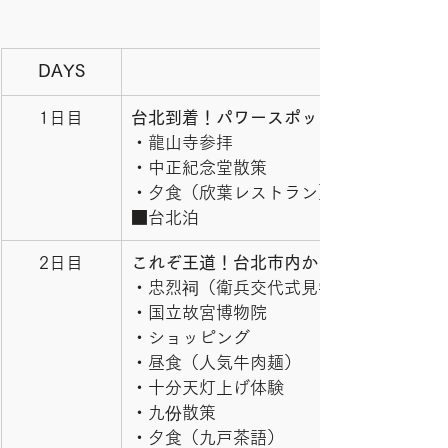
DAYS
1日目
台北到着！パワースポット巡りと老舗の
・龍山寺参拝
・中正紀念堂散策
・夕食（欣葉レストラン）
■台北泊
2日目
これぞ王道！台北市内から十分天灯上げ
・忠烈祠（衛兵交代式見学）
・国立故宮博物院
・ショッピング
・昼食（人気牛肉麺）
・十分天灯上げ体験
・九份散策
・夕食（九戸茶語）