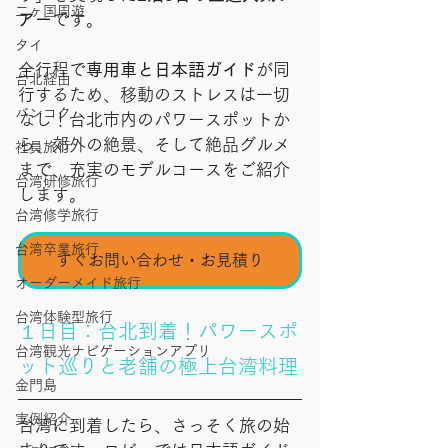
二ヶ国周遊
アー
です。
タイ
全行程で
専用車と日本語ガイド
が同
台北経由
行するため、移動のストレスは一切
バンコク
なし！台北市内のパワースポットか
ら、郊外の絶景、そして絶品グルメ
社員旅行
まで、充実のモデルコースをご紹介
台湾研修旅行
します。
台湾修学旅行
台湾卒業旅行
すぐお問い合わせ・お見積り
オーダーメイド旅行
台湾体験型旅行
１日目：台北到着！パワースポ
台湾観光ナビゲーションアプリ
ット巡りと老舗の極上台湾料理
金門島
実例紹介
台湾に到着したら、さっそく旅の始