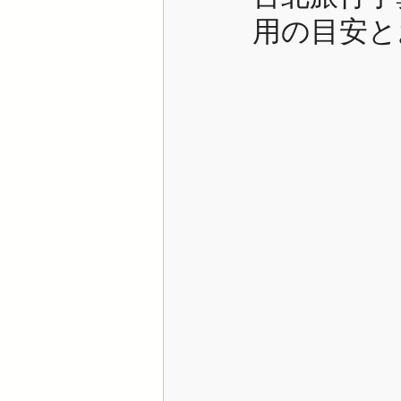
用の目安と
台湾オプショナルツアー
二ヶ国周遊
タイ
台湾卒業旅行
オーダ
金門島
実例紹介