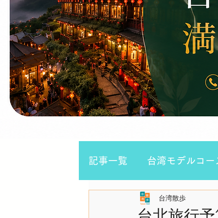
記事一覧
台湾モデルコー
台湾散歩
台湾２泊３日
台湾縦
台北旅行予