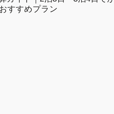
おすすめプラン
台湾団体旅行
屏東
台湾南部
体験
台北経由
バンコク
社員旅行
台湾研修
ーメイド旅行
台湾体験型旅行
台湾観光ナ
実例紹介
人気コース