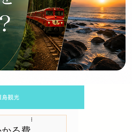
離島観光
2日
かかる費