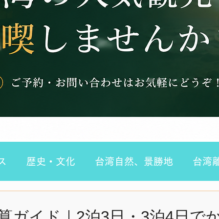
ス
歴史・文化
台湾自然、景勝地
台湾
断旅行
台湾４泊５日
台南観光
台湾1泊
算ガイド｜2泊3日・3泊4日で