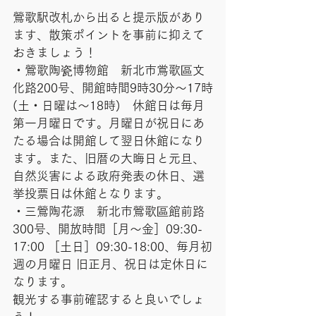
鶯歌駅改札から出ると提示版があり
ます、散策ポイントを事前に抑えて
おきましょう！
・鶯歌陶瓷博物館　新北市鴬歌區文
化路200号、開館時間9時30分～17時
(土・日曜は～18時)　休館日は毎月
第一月曜日です。月曜日が祝日にあ
たる場合は開館して翌日休館になり
ます。また、旧暦の大晦日と元旦、
自然災害による政府発表の休日、選
挙投票日は休館となります。
・三鶯陶花源　新北市鶯歌區館前路
300号、開放時間［月〜金］09:30-
17:00 ［土日］09:30-18:00、毎月初
週の月曜日 旧正月、祝日は定休日に
なります。
観光する事前確認すると良いでしょ