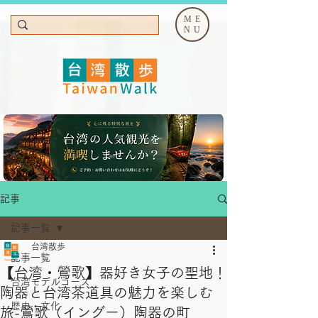
ME
NU
記事
記事一覧
台湾散歩
記事一覧
【台湾・鶯歌】器好き女子の聖地！
台湾モデルコース
陶器と台湾茶道具の魅力を楽しむ
歴史・文化
旅-鶯歌（イングー）陶器の町