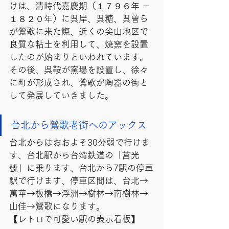
けは、清時代嘉慶期（１７９６年 －
１８２０年）に呉岸、呉糖、呉曽ら
が鶯歌に来た際、近くの尖山地区で
良質な粘土を利用して、焼窯を設置
したのが始まりといわれています。
その後、呉鞍が窯場を設置し、徐々
に町が形成され、鶯歌が陶器の街と
して発展していきました。
台北から鶯歌老街へのアックス
台北からはおおよそ30分弱で行けま
す、台北駅から台湾鉄道の「莒光
號」に乗ります、台北から7駅の停車
駅で行けます、停車区間は、台北→
萬華→板橋→浮洲→樹林→南樹林→
山佳→鶯歌になります。
【レトロで可愛い駅の表示看板】