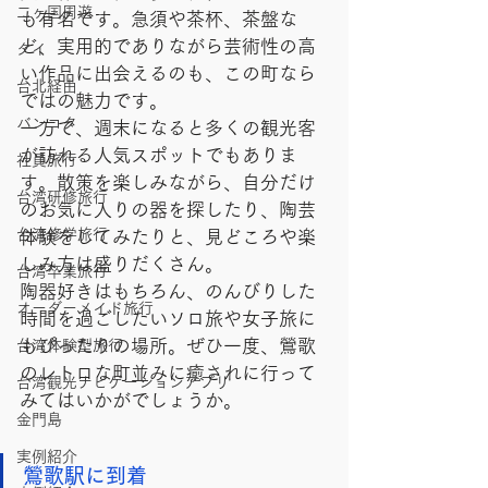
二ヶ国周遊
も有名です。急須や茶杯、茶盤な
ど、実用的でありながら芸術性の高
タイ
い作品に出会えるのも、この町なら
台北経由
ではの魅力です。
バンコク
一方で、週末になると多くの観光客
が訪れる人気スポットでもありま
社員旅行
す。散策を楽しみながら、自分だけ
台湾研修旅行
のお気に入りの器を探したり、陶芸
台湾修学旅行
体験をしてみたりと、見どころや楽
しみ方は盛りだくさん。
台湾卒業旅行
陶器好きはもちろん、のんびりした
オーダーメイド旅行
時間を過ごしたいソロ旅や女子旅に
もぴったりの場所。ぜひ一度、鶯歌
台湾体験型旅行
のレトロな町並みに癒されに行って
台湾観光ナビゲーションアプリ
みてはいかがでしょうか。
金門島
実例紹介
鶯歌駅に到着