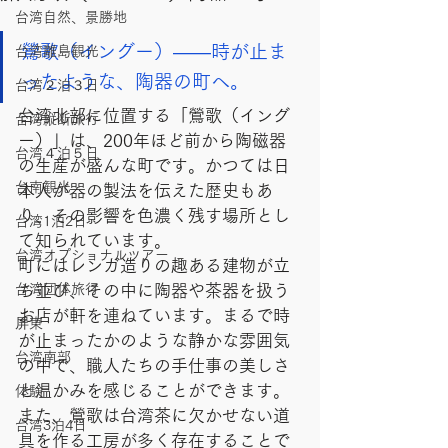
台湾自然、景勝地
鶯歌（イングー）――時が止ま
台湾離島観光
ったような、陶器の町へ。
台湾２泊３日
台湾北部に位置する「鶯歌（イング
台湾縦断旅行
ー）」は、200年ほど前から陶磁器
台湾４泊５日
の生産が盛んな町です。かつては日
台南観光
本人が器の製法を伝えた歴史もあ
り、その影響を色濃く残す場所とし
台湾1泊2日
て知られています。
台湾オプショナルツアー
町にはレンガ造りの趣ある建物が立
台湾団体旅行
ち並び、その中に陶器や茶器を扱う
お店が軒を連ねています。まるで時
屏東
が止まったかのような静かな雰囲気
台湾南部
の中で、職人たちの手仕事の美しさ
と温かみを感じることができます。
体験
また、鶯歌は台湾茶に欠かせない道
台湾3泊4日
具を作る工房が多く存在することで