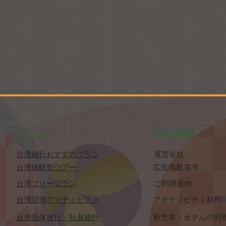
​メニュー
​会社概要
​台湾旅行おすすめプラン
​運営会社
​台湾体験型ツアー
​広告掲載基準
​台湾フリープラン
​ご利用規約
​台湾現地アクティビティ
​アクティビティ利用
​台湾団体旅行・社員旅行
​航空券・ホテルの利