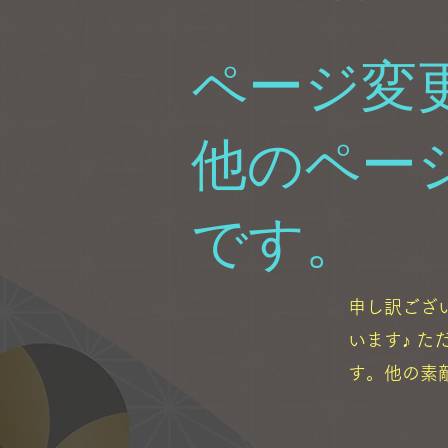
ページ変
他のペー
です。
申し訳ござ
います♪ 
す。他の素