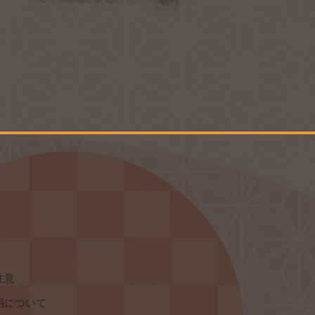
注意
用について