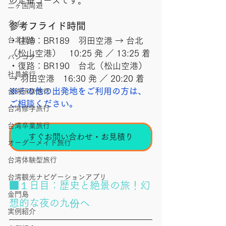
の定番コースです。
二ヶ国周遊
タイ
参考フライド時間
・往路：BR189　羽田空港 → 台北
台北経由
（松山空港）　10:25 発 ／ 13:25 着
バンコク
・復路：BR190　台北（松山空港） 
社員旅行
→ 羽田空港　16:30 発 ／ 20:20 着
※その他の出発地をご利用の方は、
台湾研修旅行
ご相談ください。
台湾修学旅行
台湾卒業旅行
すぐお問い合わせ・お見積り
オーダーメイド旅行
台湾体験型旅行
台湾観光ナビゲーションアプリ
■１日目：歴史と絶景の旅！幻
金門島
想的な夜の九份へ
実例紹介