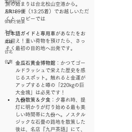
実例紹介
旅の始まりは台北松山空港から。
BR189便（13:25着）でお越しいただ
人気コース
くと、ロビーでは
体験と絶景
九份
日本語ガイドと専用車
があなたをお
出迎え！重い荷物を預けたら、さっ
高雄
そく最初の目的地へ出発です。
台北
台南
金瓜石黄金博物館
：かつてゴー
ルドラッシュで栄えた歴史を感
じるスポット。触れると金運が
アップすると噂の「220kgの巨
大金塊」は必見です！
九份散策＆夕食
：夕暮れ時、提
灯に明かりが灯り始める最も美
しい時間帯に九份へ。ノスタル
ジックな石畳の路地を散策した
後は、名店『九戸茶語』にて、