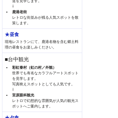
道を見学します。
⇩
鹿港老街
レトロな街並みが残る人気スポットを散
策します。
★昼食
現地レストランにて、鹿港名物を含む郷土料
理の昼食をお楽しみください。
■台中観光
彩虹眷村（虹の村／外観）
世界でも有名なカラフルアートスポット
を見学します。
写真映えスポットとしても人気です。
⇩
宮原眼科観光
レトロで幻想的な雰囲気が人気の観光ス
ポットへご案内します。
★夕食