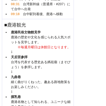
08:31　
台湾新幹線（普通席・#207）に
て台中へ出発
09:18
　台中駅到着後、鹿港へ移動
■鹿港観光
鹿港民俗文物館見学
鹿港の歴史や文化を感じられる人気スポ
ットを見学します。
　　※毎週月曜日は休館日となります。
⇩
天后宮参拝
台湾を代表する歴史ある媽祖廟（まそび
ょう）を参拝します。
⇩
九曲巷
細く曲がりくねった、趣ある路地散策を
お楽しみください。
⇩
摸乳巷
鹿港名物として知られる、ユニークな細