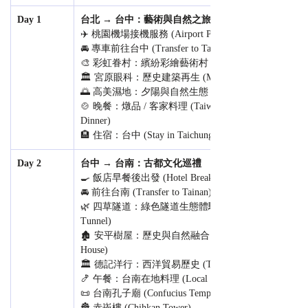
Day 1
台北 → 台中：藝術與自然之旅
✈️ 桃園機場接機服務 (Airport Pickup)
🚘 專車前往台中 (Transfer to Taichung)
🎨 彩虹眷村：繽紛彩繪藝術村 (Rainbow Village)
🏛️ 宮原眼科：歷史建築再生 (Miyahara)
🌅 高美濕地：夕陽與自然生態 (Gaomei Wetlands)
🍲 晚餐：燉品 / 客家料理 (Taiwanese/Hakka 
Dinner)
🏨 住宿：台中 (Stay in Taichung)
Day 2
台中 → 台南：古都文化巡禮
🍳 飯店早餐後出發 (Hotel Breakfast)
🚘 前往台南 (Transfer to Tainan)
🌿 四草隧道：綠色隧道生態體驗 (Sicao Green 
Tunnel)
🏚️ 安平樹屋：歷史與自然融合 (Anping Tree 
House)
🏛️ 德記洋行：西洋貿易歷史 (Tait & Co.)
🍤 午餐：台南在地料理 (Local Tainan Lunch)
📜 台南孔子廟 (Confucius Temple)
🏯 赤崁樓 (Chihkan Tower)