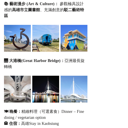
📚 藝術漫步 (Art & Culture)：
 參觀極具設計
感的
高雄市立圖書館
、充滿創意的
駁二藝術特
區
🌉
大港橋(Great Harbor Bridge)：
亞洲最長旋
轉橋
🍽️ 晚餐：
精緻料理（可選素食）Dinner – Fine 
dining / vegetarian option
🏨 住宿：
高雄Stay in Kaohsiung