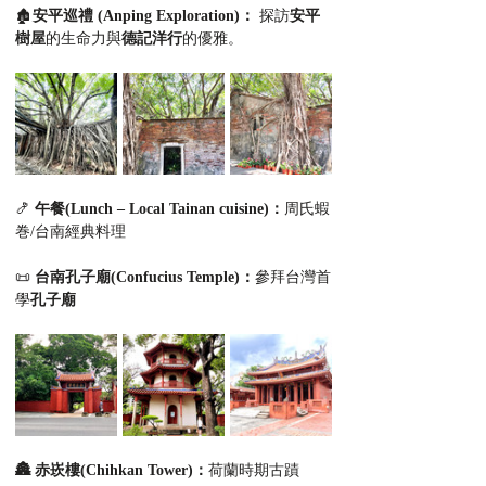
🏚️
安平巡禮 (Anping Exploration)：
 探訪
安平
樹屋
的生命力與
德記洋行
的優雅。
🍤 
午餐(Lunch – Local Tainan cuisine)：
周氏蝦
巻/台南經典料理 
📜 
台南孔子廟(Confucius Temple)：
參拜台灣首
學
孔子廟
🏯 赤崁樓(Chihkan Tower)：
荷蘭時期古蹟