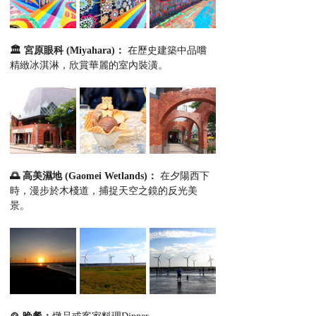
🏛️ 宮原眼科 (Miyahara)：
 在歷史建築中品嚐
精緻冰淇淋，欣賞華麗的室內裝潢。
🌅 高美濕地 (Gaomei Wetlands)：
 在夕陽西下
時，漫步於木棧道，捕捉天空之鏡的反光美
景。