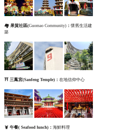
🏘️ 果貿社區(
Guomao Community)
：
懷舊生活建
築
⛩️ 三鳳宮(Sanfeng Temple)：
在地信仰中心
🦞 
午餐( Seafood lunch)：
海鮮料理